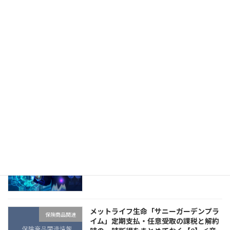
医療保険に手術特約は必要か＜音声配信
マインド系
あり＞
07/29/2026
SOMPOひまわり生命「将来のお守り」
保険商品関連
のP免はここがすごい！＜音声配信あり
＞
07/27/2026
改めて問い直す、保険募集人の生存戦略
マインド系
＜音声配信あり＞
07/24/2026
メットライフ生命「サニーガーデンプラ
保険商品関連
イム」定期支払・任意受取の課税と解約