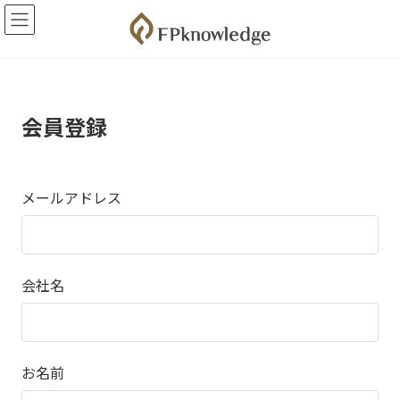
コ
ナ
ン
ビ
テ
ゲ
ン
ー
ツ
シ
へ
ョ
ス
ン
会員登録
キ
に
ッ
移
プ
動
メールアドレス
会社名
お名前