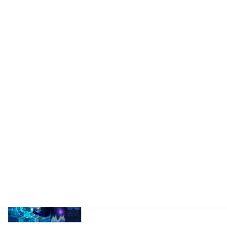
マインド系
用・資産形成の「本質」を説く！＜音声
配信あり＞
07/31/2026
医療保険に手術特約は必要か＜音声配信
マインド系
あり＞
07/29/2026
SOMPOひまわり生命「将来のお守り」
保険商品関連
のP免はここがすごい！＜音声配信あり
＞
07/27/2026
改めて問い直す、保険募集人の生存戦略
マインド系
＜音声配信あり＞
07/24/2026