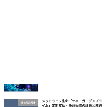
医療保険に手術特約は必要か＜音声配信
マインド系
あり＞
07/29/2026
SOMPOひまわり生命「将来のお守り」
保険商品関連
のP免はここがすごい！＜音声配信あり
＞
07/27/2026
改めて問い直す、保険募集人の生存戦略
マインド系
＜音声配信あり＞
07/24/2026
メットライフ生命「サニーガーデンプラ
保険商品関連
イム」定期支払・任意受取の課税と解約