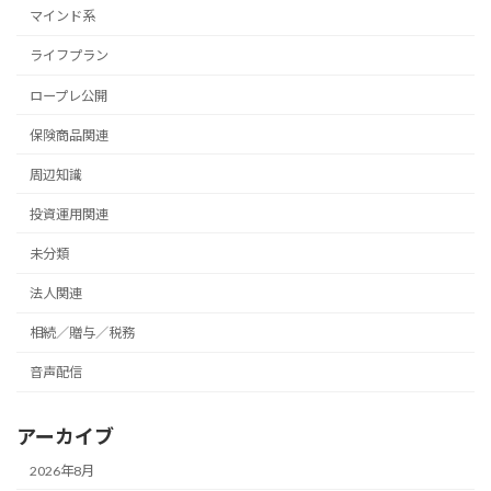
マインド系
ライフプラン
ロープレ公開
保険商品関連
周辺知識
投資運用関連
未分類
法人関連
相続／贈与／税務
音声配信
アーカイブ
2026年8月