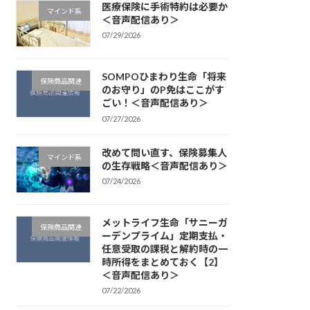
医療保険に手術特約は必要か
マインド系
＜音声配信あり＞
07/29/2026
SOMPOひまわり生命「将来
保険商品関連
のお守り」のP免はここがす
ごい！＜音声配信あり＞
07/27/2026
改めて問い直す、保険募集人
マインド系
の生存戦略＜音声配信あり＞
07/24/2026
メットライフ生命「サニーガ
保険商品関連
ーデンプライム」定期支払・
任意受取の課税と解約時の一
時所得をまとめておく【2】
＜音声配信あり＞
07/22/2026