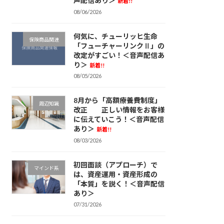
声配信あり＞
新着!!
08/06/2026
何気に、チューリッヒ生命
保険商品関連
「フューチャーリンクⅡ」の
改定がすごい！＜音声配信あ
り＞
新着!!
08/05/2026
8月から「高額療養費制度」
周辺知識
改正 正しい情報をお客様
に伝えていこう！＜音声配信
あり＞
新着!!
08/03/2026
初回面談（アプローチ）で
マインド系
は、資産運用・資産形成の
「本質」を説く！＜音声配信
あり＞
07/31/2026