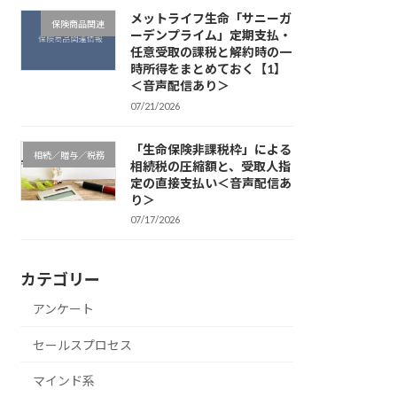
メットライフ生命「サニーガ
保険商品関連
ーデンプライム」定期支払・
任意受取の課税と解約時の一
時所得をまとめておく【1】
＜音声配信あり＞
07/21/2026
「生命保険非課税枠」による
相続／贈与／税務
相続税の圧縮額と、受取人指
定の直接支払い＜音声配信あ
り＞
07/17/2026
カテゴリー
アンケート
セールスプロセス
マインド系