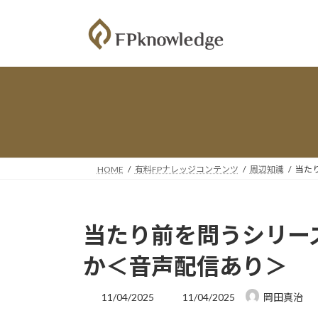
コ
ナ
ン
ビ
テ
ゲ
ン
ー
ツ
シ
へ
ョ
ス
ン
キ
に
ッ
移
プ
動
HOME
有料FPナレッジコンテンツ
周辺知識
当た
当たり前を問うシリー
か＜音声配信あり＞
最
11/04/2025
11/04/2025
岡田真治
終