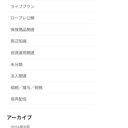
ライフプラン
ロープレ公開
保険商品関連
周辺知識
投資運用関連
未分類
法人関連
相続／贈与／税務
音声配信
アーカイブ
2026年8月