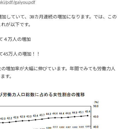
uki/pdf/gaiyou.pdf
増加していて、38カ月連続の増加になります。では、この
これが以下です。
べて４万人の増加
て45万人の増加！！
性の増加率が大幅に伸びています。年間でみても労働力人
います。