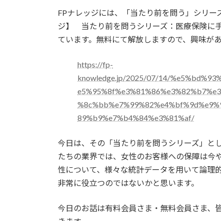
更
FPナレッジには、「当たり前を問う」シリーズ
新
日
ジ】 当たり前を問うシリーズ：医療保険に
時
ています。無料にて解放しますので、興味が
:
https://fp-
knowledge.jp/2025/07/14/%e5%bd
e5%95%8f%e3%81%86%e3%82%b7%e
%8c%bb%e7%99%82%e4%bf%9d%e9%
89%b9%e7%b4%84%e3%81%af/
今日は、その「当たり前を問うシリーズ」と
たちの業界では、女性のお客様への保障は今
性について、様々な統計データを用いて論理
非常に役立つのではないかと思います。
今日のお話は有料会員さま・無料会員さま、