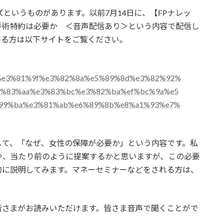
というものがあります。以前7月14日に、【FPナレッ
手術特約は必要か ＜音声配信あり＞という内容で配信し
ある方は以下サイトをご覧ください。
%93%e3%81%9f%e3%82%8a%e5%89%8d%e3%82%92%
3%83%aa%e3%83%bc%e3%82%ba%ef%bc%9a%e5
99%ba%e3%81%ab%e6%89%8b%e8%a1%93%e7%
して、「なぜ、女性の保障が必要か」という内容です。私
や、当たり前のように提案するかと思いますが、この必要
的に説明してみます。マネーセミナーなどをされる方は、
皆さまがお読みいただけます。皆さま音声で聞くことがで