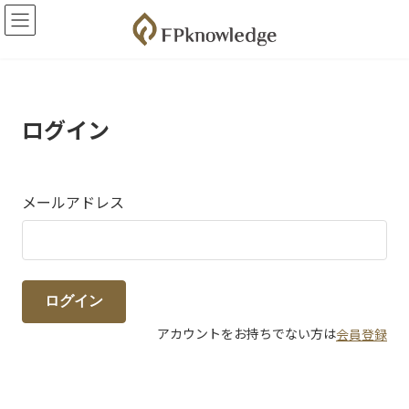
コ
ナ
ン
ビ
テ
ゲ
ン
ー
ツ
シ
へ
ョ
ス
ン
ログイン
キ
に
ッ
移
プ
動
メールアドレス
ログイン
アカウントをお持ちでない方は
会員登録